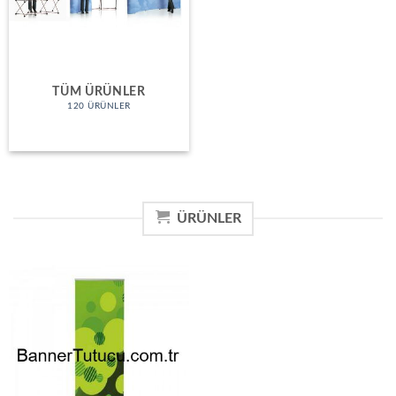
TÜM ÜRÜNLER
120 ÜRÜNLER
ÜRÜNLER