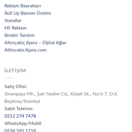
Reklam Bayrakları
Roll Up Banner Üretim
Standlar
HS Reklam
Birebir Tanıtım
Altınçekiç Ajans – Dijital Ağlar
AltincekicAjans.com
İLETİŞİM
Satış Ofisi:
Sinanpaşa Mh., Şair Nedim Cd., Köşeli Sk., No:5-7, D:4,
Beşiktaş/İstanbul
Sabit Telefon:
0212 274 7478
WhatsApp/Mobil:
0534 595 1718