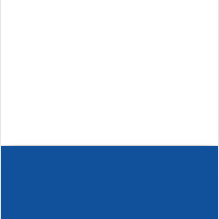
ÜRÜNLERE GİT