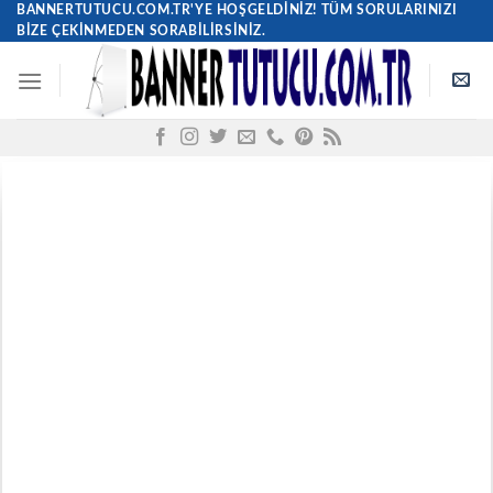
Skip
BANNERTUTUCU.COM.TR'YE HOŞGELDINIZ! TÜM SORULARINIZI
BIZE ÇEKINMEDEN SORABILIRSINIZ.
to
content
Poster Tutucu