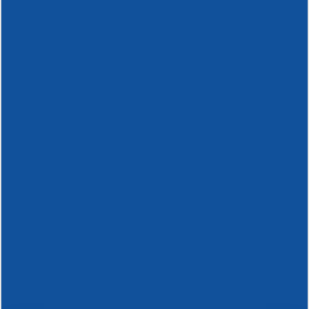
X Banner
ÜRÜNLERE GİT