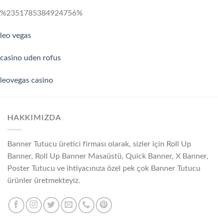
%2351785384924756%
leo vegas
casino uden rofus
leovegas casino
HAKKIMIZDA
Banner Tutucu üretici firması olarak, sizler için Roll Up
Banner, Roll Up Banner Masaüstü, Quick Banner, X Banner,
Poster Tutucu ve ihtiyacınıza özel pek çok Banner Tutucu
ürünler üretmekteyiz.