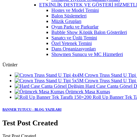
ETKİNLİK DESTEK VE GÖSTERİ HİZMETL
Hostes ve Model Temini
Balon Süslemeleri
Müzik Grupları
Oyun Parkı ve Parkurlar
Bubble Show Köpük Balon Gösterileri
Sanatçı ve Ünlü Temini
Özel Yetenek Temini
Dans Organizasyonları
Showmen Sunucu ve MC Hizmetleri
Ürünler
Crown Truss Stand U Tip
Crown Truss Stand U Tip
Hard Case Çanta Görsel D
Örümcek Masa Kumaş
Roll Up Banner Tek T
BANNER TUTUCU - BLOG YAZILARI
Test Post Created
Test Post Created