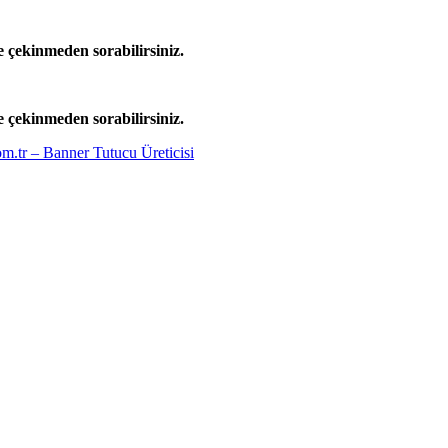
 çekinmeden sorabilirsiniz.
 çekinmeden sorabilirsiniz.