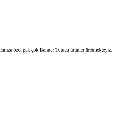
acınıza özel pek çok Banner Tutucu ürünler üretmekteyiz.