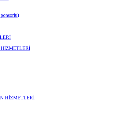
Sponsorlu)
LERİ
 HİZMETLERİ
N HİZMETLERİ