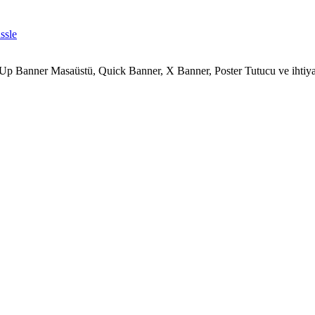
ssle
ll Up Banner Masaüstü, Quick Banner, X Banner, Poster Tutucu ve ihtiy