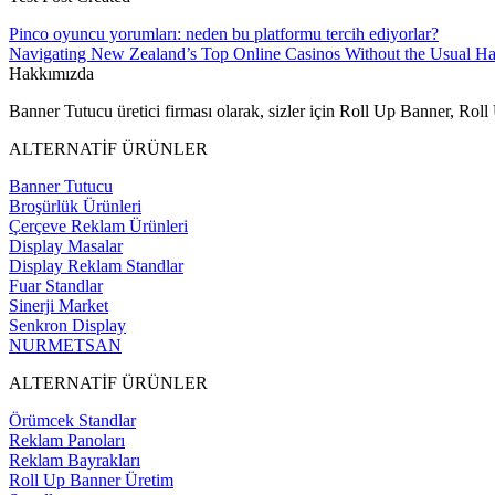
Pinco oyuncu yorumları: neden bu platformu tercih ediyorlar?
Navigating New Zealand’s Top Online Casinos Without the Usual Ha
Hakkımızda
Banner Tutucu üretici firması olarak, sizler için Roll Up Banner, Ro
ALTERNATİF ÜRÜNLER
Banner Tutucu
Broşürlük Ürünleri
Çerçeve Reklam Ürünleri
Display Masalar
Display Reklam Standlar
Fuar Standlar
Sinerji Market
Senkron Display
NURMETSAN
ALTERNATİF ÜRÜNLER
Örümcek Standlar
Reklam Panoları
Reklam Bayrakları
Roll Up Banner Üretim