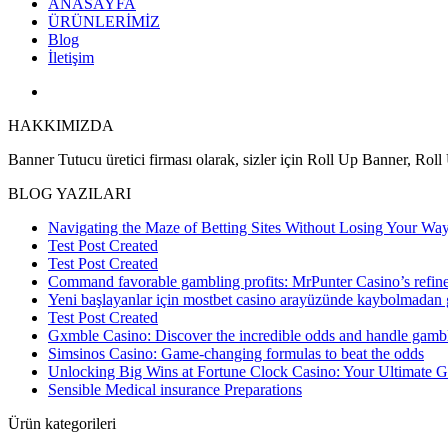
ANASAYFA
ÜRÜNLERİMİZ
Blog
İletişim
HAKKIMIZDA
Banner Tutucu üretici firması olarak, sizler için Roll Up Banner, Ro
BLOG YAZILARI
Navigating the Maze of Betting Sites Without Losing Your Wa
Test Post Created
Test Post Created
Command favorable gambling profits: MrPunter Casino’s refine
Yeni başlayanlar için mostbet casino arayüzünde kaybolmadan 
Test Post Created
Gxmble Casino: Discover the incredible odds and handle gambl
Simsinos Casino: Game-changing formulas to beat the odds
Unlocking Big Wins at Fortune Clock Casino: Your Ultimate 
Sensible Medical insurance Preparations
Ürün kategorileri