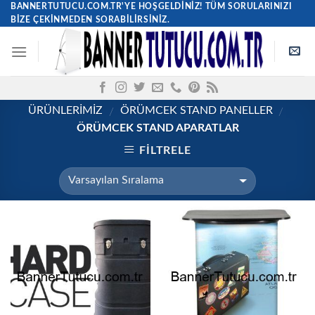
Skip
BANNERTUTUCU.COM.TR'YE HOŞGELDINIZ! TÜM SORULARINIZI
BIZE ÇEKINMEDEN SORABILIRSINIZ.
to
content
ÜRÜNLERİMİZ
ÖRÜMCEK STAND PANELLER
/
/
ÖRÜMCEK STAND APARATLAR
FILTRELE