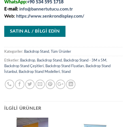
WhatsApp:
+90 534 595 1718
E-mail:
info@bannertutucu.com.tr
Web:
https://www.senkrondisplay.com/
SATIN AL / BİLGİ EDİN
Kategoriler:
Backdrop Stand
,
Tüm Ürünler
Etiketler:
Backdrop
,
Backdrop Stand
,
Backdrop Stand - 3M x 5M
,
Backdrop Stand Çeşitleri
,
Backdrop Stand Fiyatları
,
Backdrop Stand
İstanbul
,
Backdrop Stand Modelleri
,
Stand
İLGILI ÜRÜNLER