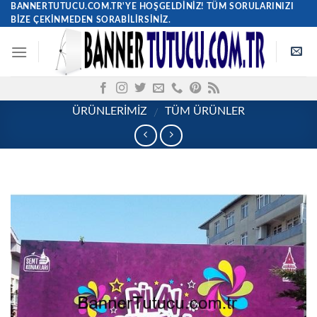
Skip
BANNERTUTUCU.COM.TR'YE HOŞGELDINIZ! TÜM SORULARINIZI
BIZE ÇEKINMEDEN SORABILIRSINIZ.
to
content
ÜRÜNLERİMİZ
TÜM ÜRÜNLER
/