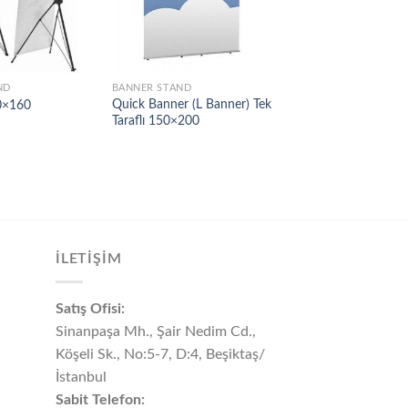
ND
BANNER STAND
BANNER STAND
Quick Banner (L Banner) Tek
0×160
X Banner 80×180
Taraflı 150×200
İLETİŞİM
Satış Ofisi:
Sinanpaşa Mh., Şair Nedim Cd.,
Köşeli Sk., No:5-7, D:4, Beşiktaş/
İstanbul
Sabit Telefon: