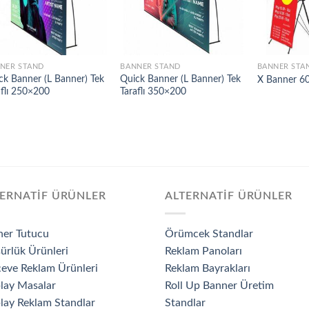
NER STAND
BANNER STAND
BANNER STA
ck Banner (L Banner) Tek
Quick Banner (L Banner) Tek
X Banner 6
aflı 250×200
Taraflı 350×200
ERNATİF ÜRÜNLER
ALTERNATİF ÜRÜNLER
ner Tutucu
Örümcek Standlar
ürlük Ürünleri
Reklam Panoları
eve Reklam Ürünleri
Reklam Bayrakları
lay Masalar
Roll Up Banner Üretim
lay Reklam Standlar
Standlar