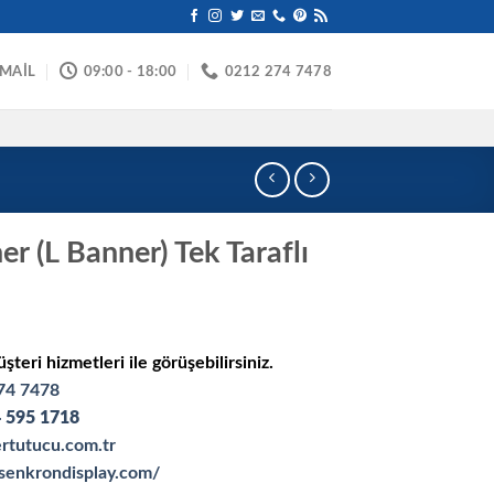
-MAİL
09:00 - 18:00
0212 274 7478
r (L Banner) Tek Taraflı
üşteri hizmetleri ile görüşebilirsiniz.
74 7478
 595 1718
rtutucu.com.tr
senkrondisplay.com/