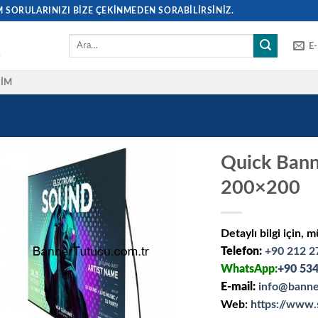
SORULARINIZI BIZE ÇEKINMEDEN SORABILIRSINIZ.
E
ŞIM
Quick Banne
200×200
Detaylı bilgi için, m
Telefon:
+90 212 2
WhatsApp:
+90 534
E-mail:
info@banne
Web:
https://www.