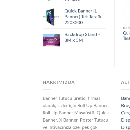
Quick Banner (L
Banner) Tek Taraflı
220×200
BAN
Qui
Backdrop Stand –
Tar
3M x 5M
HAKKIMIZDA
ALT
Banner Tutucu üretici firması
Ban
olarak, sizler için Roll Up Banner,
Broş
Roll Up Banner Masaüstü, Quick
Çerç
Banner, X Banner, Poster Tutucu
Disp
ve ihtiyacınıza özel pek çok
Disp