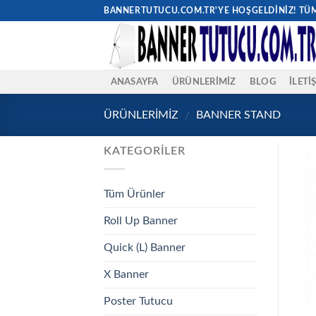
Skip
BANNERTUTUCU.COM.TR'YE HOŞGELDINIZ! TÜM 
to
content
ANASAYFA
ÜRÜNLERİMİZ
BLOG
İLETI
ÜRÜNLERİMİZ
BANNER STAND
/
KATEGORILER
Tüm Ürünler
Roll Up Banner
Quick (L) Banner
X Banner
Poster Tutucu