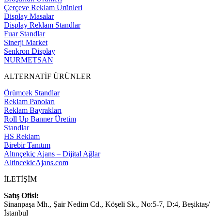
Çerçeve Reklam Ürünleri
Display Masalar
Display Reklam Standlar
Fuar Standlar
Sinerji Market
Senkron Display
NURMETSAN
ALTERNATİF ÜRÜNLER
Örümcek Standlar
Reklam Panoları
Reklam Bayrakları
Roll Up Banner Üretim
Standlar
HS Reklam
Birebir Tanıtım
Altınçekiç Ajans – Dijital Ağlar
AltincekicAjans.com
İLETİŞİM
Satış Ofisi:
Sinanpaşa Mh., Şair Nedim Cd., Köşeli Sk., No:5-7, D:4, Beşiktaş/
İstanbul