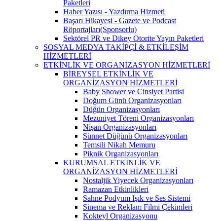
Paketleri
Haber Yazısı - Yazdırma Hizmeti
Başarı Hikayesi - Gazete ve Podcast
Röportajları(Sponsorlu)
Sektörel PR ve Dikey Otorite Yayın Paketleri
SOSYAL MEDYA TAKİPÇİ & ETKİLEŞİM
HİZMETLERİ
ETKİNLİK VE ORGANİZASYON HİZMETLERİ
BİREYSEL ETKİNLİK VE
ORGANİZASYON HİZMETLERİ
Baby Shower ve Cinsiyet Partisi
Doğum Günü Organizasyonları
Düğün Organizasyonları
Mezuniyet Töreni Organizasyonları
Nişan Organizasyonları
Sünnet Düğünü Organizasyonları
Temsili Nikah Memuru
Piknik Organizasyonları
KURUMSAL ETKİNLİK VE
ORGANİZASYON HİZMETLERİ
Nostaljik Yiyecek Organizasyonları
Ramazan Etkinlikleri
Sahne Podyum Işık ve Ses Sistemi
Sinema ve Reklam Filmi Çekimleri
Kokteyl Organizasyonu