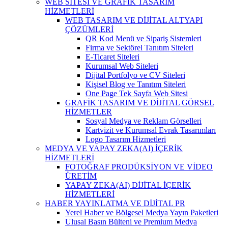
WEB SİTESİ VE GRAFİK TASARIM
HİZMETLERİ
WEB TASARIM VE DİJİTAL ALTYAPI
ÇÖZÜMLERİ
QR Kod Menü ve Sipariş Sistemleri
Firma ve Sektörel Tanıtım Siteleri
E-Ticaret Siteleri
Kurumsal Web Siteleri
Dijital Portfolyo ve CV Siteleri
Kişisel Blog ve Tanıtım Siteleri
One Page Tek Sayfa Web Sitesi
GRAFİK TASARIM VE DİJİTAL GÖRSEL
HİZMETLER
Sosyal Medya ve Reklam Görselleri
Kartvizit ve Kurumsal Evrak Tasarımları
Logo Tasarım Hizmetleri
MEDYA VE YAPAY ZEKA(AI) İÇERİK
HİZMETLERİ
FOTOĞRAF PRODÜKSİYON VE VİDEO
ÜRETİM
YAPAY ZEKA(AI) DİJİTAL İÇERİK
HİZMETLERİ
HABER YAYINLATMA VE DİJİTAL PR
Yerel Haber ve Bölgesel Medya Yayın Paketleri
Ulusal Basın Bülteni ve Premium Medya